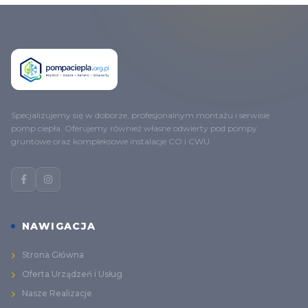
Specjalizujemy się w doborze, profesjonalnym montażu i serwisie
pomp ciepła. Oferujemy również własne odwierty pod pompy
gruntowe oraz kompleksowe instalacje CO i CWU.
NAWIGACJA
Strona Główna
Oferta Urządzeń i Usług
Nasze Realizacje