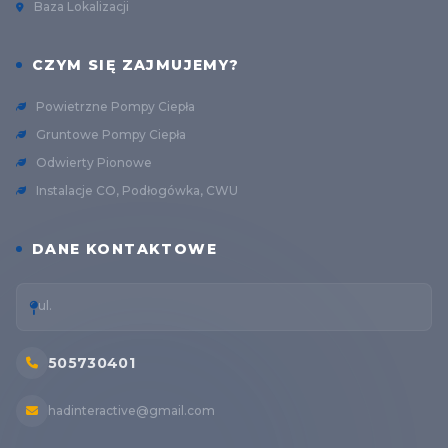
Baza Lokalizacji
CZYM SIĘ ZAJMUJEMY?
Powietrzne Pompy Ciepła
Gruntowe Pompy Ciepła
Odwierty Pionowe
Instalacje CO, Podłogówka, CWU
DANE KONTAKTOWE
ul.
505730401
hadinteractive@gmail.com