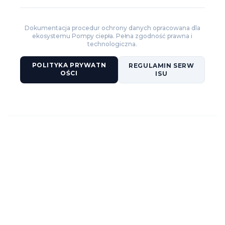
Dokumentacja procedur ochrony danych opracowana dla
ekosystemu Pompy ciepła. Pełna zgodność prawna i
technologiczna.
POLITYKA PRYWATN
REGULAMIN SERW
OŚCI
ISU