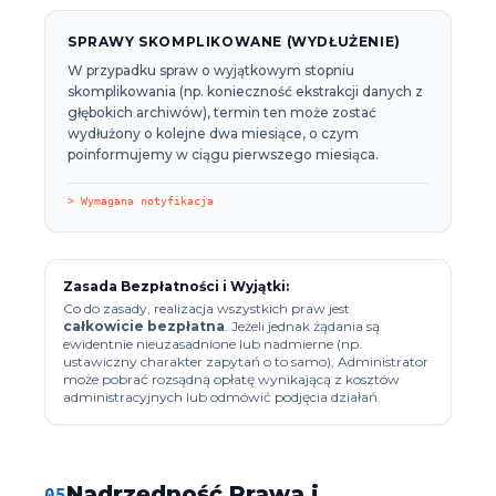
SPRAWY SKOMPLIKOWANE (WYDŁUŻENIE)
W przypadku spraw o wyjątkowym stopniu
skomplikowania (np. konieczność ekstrakcji danych z
głębokich archiwów), termin ten może zostać
wydłużony o kolejne dwa miesiące, o czym
poinformujemy w ciągu pierwszego miesiąca.
> Wymagana notyfikacja
Zasada Bezpłatności i Wyjątki:
Co do zasady, realizacja wszystkich praw jest
całkowicie bezpłatna
. Jeżeli jednak żądania są
ewidentnie nieuzasadnione lub nadmierne (np.
ustawiczny charakter zapytań o to samo), Administrator
może pobrać rozsądną opłatę wynikającą z kosztów
administracyjnych lub odmówić podjęcia działań.
Nadrzędność Prawa i
05