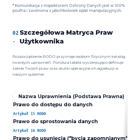
* Komunikacja z Inspektorem Ochrony Danych jest w 100%
poufna i zwolniona z jakichkolwiek opłat manipulacyjnych.
Szczegółowa Matryca Praw
02
.
Użytkownika
Rozporządzenie RODO przyznaje osobom fizycznym katalog
twardych uprawnień. Poniższa tabela wyczerpująco definiuje
zakres Twoich praw oraz skutki operacyjne ich egzekucji w
naszym systemie:
Nazwa Uprawnienia (Podstawa Prawna)
Prawo do dostępu do danych
Uzy
Artykuł 15 RODO
Prawo do sprostowania danych
Nat
Artykuł 16 RODO
Prawo do usunięcia ("bycia zapomnianym")
Trw