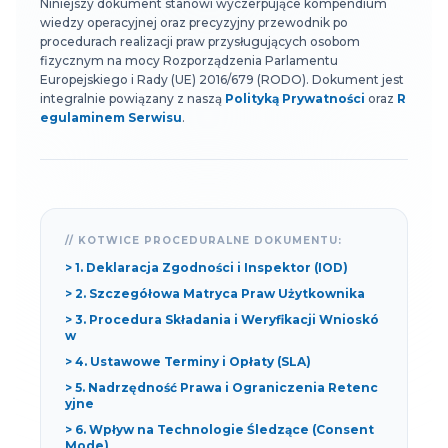
Niniejszy dokument stanowi wyczerpujące kompendium
wiedzy operacyjnej oraz precyzyjny przewodnik po
procedurach realizacji praw przysługujących osobom
fizycznym na mocy Rozporządzenia Parlamentu
Europejskiego i Rady (UE) 2016/679 (RODO). Dokument jest
integralnie powiązany z naszą
Polityką Prywatności
oraz
R
egulaminem Serwisu
.
// KOTWICE PROCEDURALNE DOKUMENTU:
> 1. Deklaracja Zgodności i Inspektor (IOD)
> 2. Szczegółowa Matryca Praw Użytkownika
> 3. Procedura Składania i Weryfikacji Wnioskó
w
> 4. Ustawowe Terminy i Opłaty (SLA)
> 5. Nadrzędność Prawa i Ograniczenia Retenc
yjne
> 6. Wpływ na Technologie Śledzące (Consent
Mode)