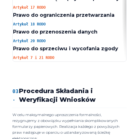
* Z z
Artykuł 17 RODO
Prawo do ograniczenia przetwarzania
Cza
Artykuł 18 RODO
Prawo do przenoszenia danych
Otr
Artykuł 20 RODO
Prawo do sprzeciwu i wycofania zgody
Bez
Artykuł 7 i 21 RODO
Procedura Składania i
03
.
Weryfikacji Wniosków
W celu maksymalnego uproszczenia formalności,
rezygnujemy z obowiązku wypełniania skomplikowanych
formularzy papierowych. Realizacja każdego z powyższych
praw następuje w oparciu o ustandaryzowaną ścieżkę
elektroniczną: