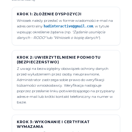
KROK 1: ZŁOŻENIE DYSPOZYCJI
Wniosek należy przesłać w formie wiadomości e-mail na
adres centralny
, w tytule
hadinteractive@gmail.com
wpisując określenie żądania (np.
"Żądanie usunięcia
danych - RODO"
lub
"Wniosek o kopię danych"
).
KROK 2: UWIERZYTELNIENIE PODMIOTU
(BEZPIECZEŃSTWO)
Z uwagi na bezwzględny obowiązek ochrony danych
przed wyłudzeniem przez osoby nieuprawnione,
Administrator zastrzega sobie prawo do weryfikacji
tożsamości wnioskodawcy. Weryfikacja następuje
poprzez przesłanie linku potwierdzającego na przypisany
adres e-mail lub krótki kontakt telefoniczny na numer w
bazie.
KROK 3: WYKONANIE I CERTYFIKAT
WYMAZANIA