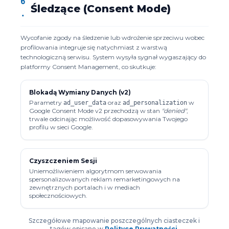
6
Śledzące (Consent Mode)
.
Wycofanie zgody na śledzenie lub wdrożenie sprzeciwu wobec
profilowania integruje się natychmiast z warstwą
technologiczną serwisu. System wysyła sygnał wygaszający do
platformy Consent Management, co skutkuje:
Blokadą Wymiany Danych (v2)
Parametry
oraz
w
ad_user_data
ad_personalization
Google Consent Mode v2 przechodzą w stan
"denied"
,
trwale odcinając możliwość dopasowywania Twojego
profilu w sieci Google.
Czyszczeniem Sesji
Uniemożliwieniem algorytmom serwowania
spersonalizowanych reklam remarketingowych na
zewnętrznych portalach i w mediach
społecznościowych.
Szczegółowe mapowanie poszczególnych ciasteczek i
tagów opisano w
Polityce Prywatności
.